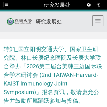
研究发展处
研究发展处
Toggl
:::
转知_国立阳明交通大学、国家卫生研
究院、林口长庚纪念医院及长庚大学联
合举办「2026第二届台美韩三边国际联
合学术研讨会 (2nd TAIWAN-Harvard-
KAIST Immunology Joint
Symposium)」报名资讯，敬请惠允公
告并鼓励所属踊跃参加与投稿。