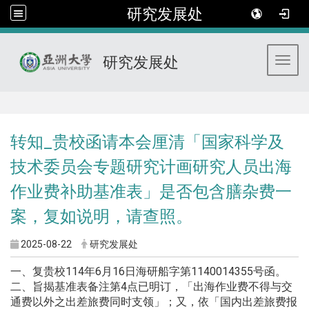
研究发展处
研究发展处
Toggl
:::
转知_贵校函请本会厘清「国家科学及
技术委员会专题研究计画研究人员出海
作业费补助基准表」是否包含膳杂费一
案，复如说明，请查照。
2025-08-22
研究发展处
一、复贵校114年6月16日海研船字第1140014355号函。
二、旨揭基准表备注第4点已明订，「出海作业费不得与交
通费以外之出差旅费同时支领」；又，依「国内出差旅费报