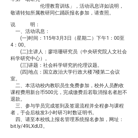
伦理教育训练」，活动讯息详如说明，
敬请转知所属教研同仁踊跃报名参加，请查照。
说 明：
一、活动讯息：
(一)时间：115年3月3日（星期二）下午1：00至
4：00。
(二)主讲人：廖培珊研究员（中央研究院人文社会
科学研究中心）。
(三)讲题：社会科学研究的伦理议题。
(四)地点：国立政治大学行政大楼7楼第二会议
室。
二、本活动校内教职员生免费参加，校外人员酌收
课程费用新台币500元，完成缴费后若取消报名者恕不
退款。
三、参与学员完成签到及签退流程并全程参与课程
者，于会后核发3小时研习时数证明书。
四、请至本校线上报名管理系统报名参加，网址：
bit.ly/49LXdU3。