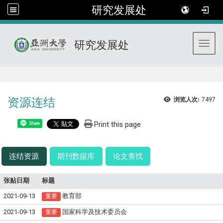
研究发展处
研究发展处
Toggl
:::
资源连结
浏览人次:
7497
Print this page
Share
连结资源
期刊数据库
论文查找
张贴日期
标题
2021-09-13
教育部
重要
2021-09-13
国家科学及技术委员会
重要