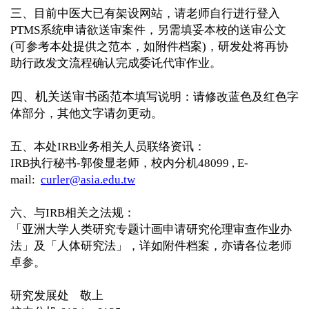
三、目前中医大已有架设网站，请老师自行进行登入
PTMS
系统申请欲送审案件，另需填妥本校的送审公文
(
可参考本处提供之范本，如附件档案
)
，研发处将再协
助行政发文流程确认完成委讬代审作业。
四、机关送审书函范本
填写说明：请修改蓝色及红色字
体部分，其他文字请勿更动。
五、本处
IRB
业务相关人员联络资讯：
IRB
执行秘书
-
郭俊显老师，校内分机
48099 , E-
mail:
curler@asia.edu.tw
六、与
IRB
相关之法规：
「亚洲大学人类研究专题计画申请研究伦理审查作业办
法」及「人体研究法」，详如附件档案，亦请各位老师
卓参。
研究发展处
敬上