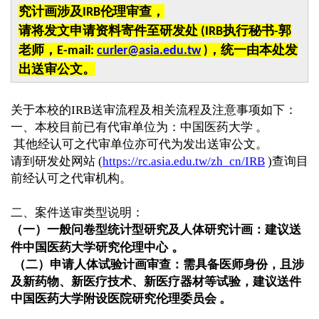
究计画涉及
伦理审查，
IRB
请将发文申请资料寄件至研发处
执行秘书
郭
(IRB
-
老师，
，统一由本处发
E-mail:
curler@asia.edu.tw
)
出送审公文。
关于本校的
IRB
送审流程及相关流程及注意事项如下：
一、本校目前已有代审单位为：中国医药大学
。
其他经认可之代审单位亦可代为发出送审公文。
请到研发处网站
(
https://rc.asia.edu.tw/zh_cn/IRB
)
查询目
前经认可之代审机构。
二、案件送审类型说明：
（一）一般问卷型统计型研究及人体研究计画：建议送
。
件中国医药大学研究伦理中心
（二）申请人体试验计画审查：需具备医师身份，且涉
及新药物、新医疗技术、新医疗器材等试验，建议送件
中国医药大学附设医院研究伦理委员会 。