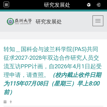
研究发展处
研究发展处
Toggl
:::
转知＿国科会与波兰科学院(PAS)共同
征求2027-2028年双边合作研究人员交
流互访PPP计画，自2026年4月1日起受
理申请，请查照。
（校内截止收件日期
为115年07月08日（星期三）早上8:00
前）