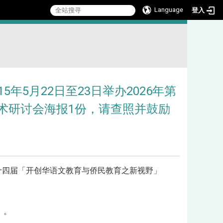
Language
登入
:::
5月22日至23日举办2026年第
术研讨会海报1份，请查照并鼓励
第十四届「开创华语文教育与侨民教育之新视野」
」。