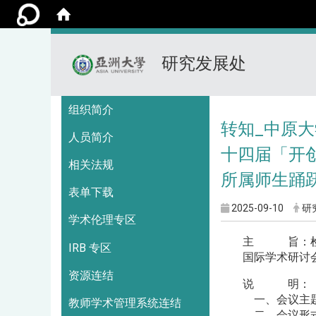
研究发展处
:::
组织简介
转知_中原大
人员简介
十四届「开
相关法规
所属师生踊
表单下载
2025-09-10
研
学术伦理专区
主 旨：检送
IRB 专区
国际学术研讨
资源连结
说 明：
一、会议主题
教师学术管理系统连结
二、会议形