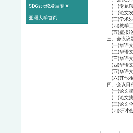
SDGs永续发展专区
(一)专题演
(二)论文发
亚洲大学首页
(三)学术沙
(四)教学工
(五)壁报论
三、会议议
(一)华语文
(二)华语文
(三)华语文
(四)华语文
(五)华语文
(六)其他相
四、会议日
(一)论文摘要
(二)论文摘要
(三)论文全文
(四)研讨会举