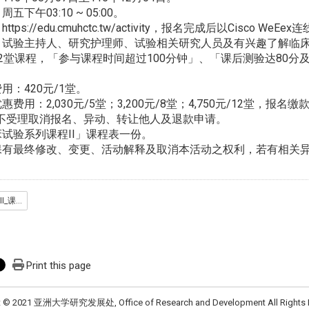
午03:10 ~ 05:00。
://edu.cmuhctc.tw/activity，报名完成后以Cisco WeEe
试验主持人、研究护理师、试验相关研究人员及有兴趣了解临
2堂课程，「参与课程时间超过100分钟」、「课后测验达80分
：420元/1堂。
费用：2,030元/5堂；3,200元/8堂；4,750元/12堂，
不受理取消报名、异动、转让他人及退款申请。
试验系列课程II」课程表一份。
有最终修改、变更、活动解释及取消本活动之权利，若有相关
_临床试验系列课程II_课程表.pdf
Print this page
t © 2021 亚洲大学研究发展处, Office of Research and Development All Rights 