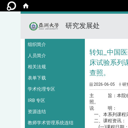
研究发展处
:::
组织简介
转知_中国医
人员简介
床试验系列
相关法规
查照。
表单下载
2026-06-05
研
学术伦理专区
主 旨：本院临床
IRB 专区
照。
说 明：
资源连结
一、本系列课程采用
二、课程资讯：
教师学术管理系统连结
(一)课程日期：11