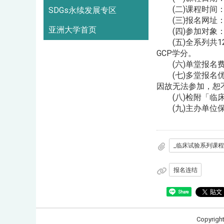
(二)课程时间：周五下
SDGs永续发展专区
(三)报名网址：https
亚洲大学首页
(四)参加对象：
(五)全系列共1
GCP学分。
(六)单堂报名费用
(七)多堂报名优惠
因故无法参加，恕
(八)检附「临床
(九)主办单位保
报名连结
Share
Copyrigh