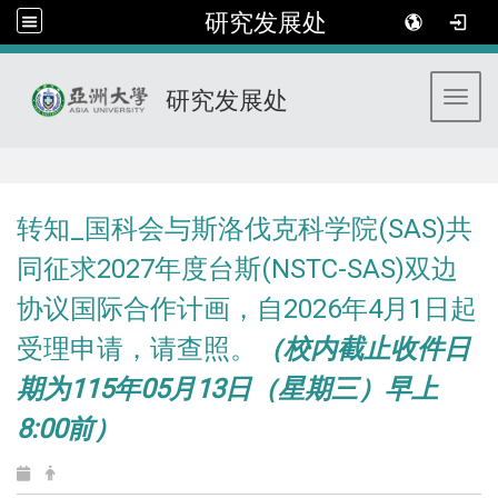
研究发展处
研究发展处
Toggl
:::
转知_国科会与斯洛伐克科学院(SAS)共
同征求2027年度台斯(NSTC-SAS)双边
协议国际合作计画，自2026年4月1日起
受理申请，请查照。
（校内截止收件日
期为115年05月13日（星期三）早上
8:00前）