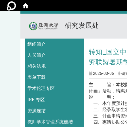
研究发展处
:::
组织简介
转知_国立中央
人员简介
究联盟暑期
相关法规
2026-03-06
研
表单下载
主 旨：本校国科会计
学术伦理专区
计画」活动，请惠
说 明：
IRB 专区
一、本年度预计提
二、经录取学生将依研
资源连结
三、计画申请资讯及相关办
教师学术管理系统连结
四、惠请协助公告