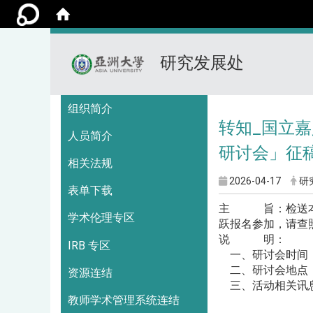
研究发展处
:::
组织简介
转知_国立嘉
人员简介
研讨会」征
相关法规
2026-04-17
研
表单下载
主 旨：检送本校
学术伦理专区
跃报名参加，请查
说 明：
IRB 专区
一、研讨会时间：
二、研讨会地点：
资源连结
三、活动相关讯息请参阅
教师学术管理系统连结