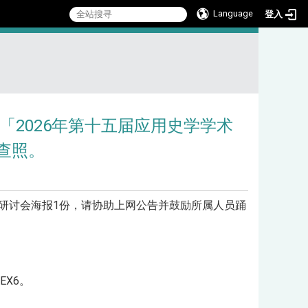
Language
登入
:::
「2026年第十五届应用史学学术
查照。
研讨会海报1份，请协助上网公告并鼓励所属人员踊
EX6。