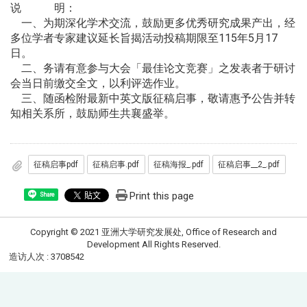
说 明：
一、为期深化学术交流，鼓励更多优秀研究成果产出，经
多位学者专家建议延长旨揭活动投稿期限至115年5月17
日。
二、务请有意参与大会「最佳论文竞赛」之发表者于研讨
会当日前缴交全文，以利评选作业。
三、随函检附最新中英文版征稿启事，敬请惠予公告并转
知相关系所，鼓励师生共襄盛举。
征稿启事pdf
征稿启事.pdf
征稿海报_.pdf
征稿启事__2_.pdf
Print this page
Share
Copyright © 2021 亚洲大学研究发展处, Office of Research and
Development All Rights Reserved.
造访人次 : 3708542