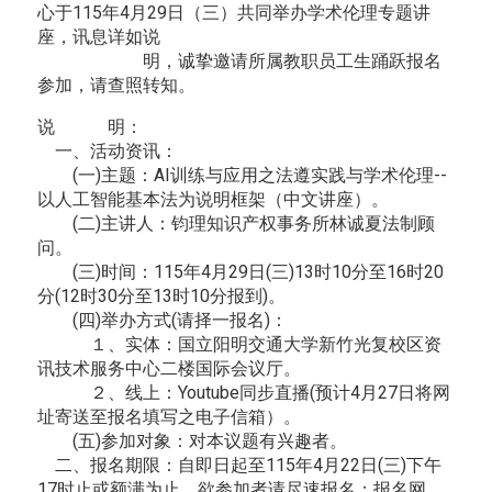
心于115年4月29日（三）共同举办学术伦理专题讲
座，讯息详如说
明，诚挚邀请所属教职员工生踊跃报名
参加，请查照转知。
说 明：
一、活动资讯：
(一)主题：AI训练与应用之法遵实践与学术伦理--
以人工智能基本法为说明框架（中文讲座）。
(二)主讲人：钧理知识产权事务所林诚夏法制顾
问。
(三)时间：115年4月29日(三)13时10分至16时20
分(12时30分至13时10分报到)。
(四)举办方式(请择一报名)：
１、实体：国立阳明交通大学新竹光复校区资
讯技术服务中心二楼国际会议厅。
２、线上：Youtube同步直播(预计4月27日将网
址寄送至报名填写之电子信箱）。
(五)参加对象：对本议题有兴趣者。
二、报名期限：自即日起至115年4月22日(三)下午
17时止或额满为止，欲参加者请尽速报名；报名网