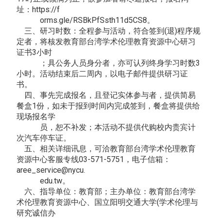
址：https://f
orms.gle/RSBkPfSsth11d5CS8。
三、研习时数：全程参与活动，符合签到(退)程序规
定者，将核发教育部台湾学术伦理教育资源中心研习
证书3小时
；具公务人员身分者，亦可认列终身学习时数3
小时。活动结束后二周内，以电子邮件提供研习证
书。
四、事先完成报名，且登记实体参与者，提供简易
餐盒1份，如未于报到时间内完成签到，餐盒将提供给
现场报名学
员，恕不补发；本活动不提供代购校内贵宾计
次汽车停车证。
五、相关详细讯息，可洽教育部台湾学术伦理教育
资源中心客服专线03-571-5751，电子信箱：
aree_service@nycu.
edu.tw。
六、指导单位：教育部；主办单位：教育部台湾学
术伦理教育资源中心、国立阳明交通大学(学术伦理与
研究诚信办