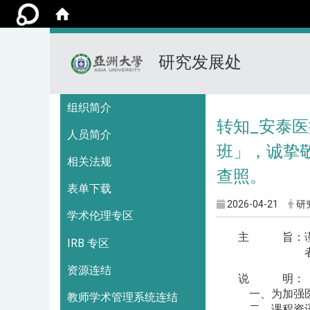
研究发展处
:::
组织简介
转知_安泰医
人员简介
班」，诚挚
相关法规
查照。
表单下载
2026-04-21
研
学术伦理专区
主 旨：谨订
IRB 专区
者踊跃报名
资源连结
说 明：
一、为加强医
教师学术管理系统连结
二、课程资讯