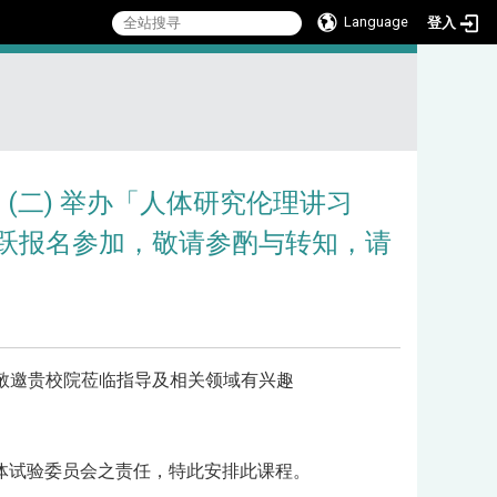
Language
登入
:::
 (二) 举办「人体研究伦理讲习
跃报名参加，敬请参酌与转知，请
挚敬邀贵校院莅临指导及相关领域有兴趣
体试验委员会之责任，特此安排此课程。