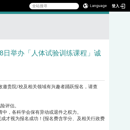
Language
登入
:::
18日举办「人体试验训练课程」诚
。
敬邀贵院/校及相关领域有兴趣者踊跃报名，请查
风险评估。
请中，各科学会保有异动或退件之权力。
成才视为报名成功！(报名费含学分、及相关行政费