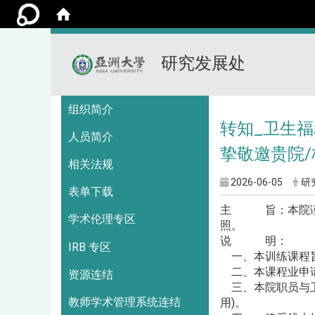
研究发展处
:::
组织简介
转知_卫生福
人员简介
挚敬邀贵院
相关法规
2026-06-05
研
表单下载
主 旨：本院谨订
学术伦理专区
照。
说 明：
IRB 专区
一、本训练课程旨
二、本课程业申请
资源连结
三、本院职员与卫
教师学术管理系统连结
用)。