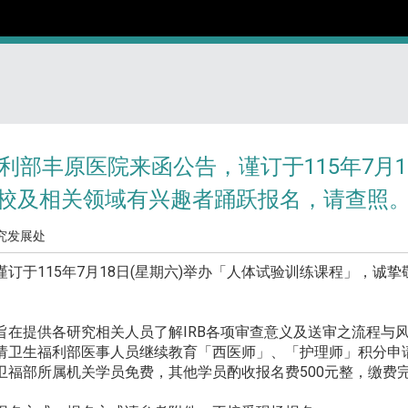
利部丰原医院来函公告，谨订于115年7月
/校及相关领域有兴趣者踊跃报名，请查照
究发展处
于115年7月18日(星期六)举办「人体试验训练课程」，诚挚
在提供各研究相关人员了解IRB各项审查意义及送审之流程与
卫生福利部医事人员继续教育「西医师」、「护理师」积分申
福部所属机关学员免费，其他学员酌收报名费500元整，缴费完