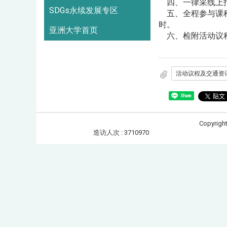
四、一律采线上报
SDGs永续发展专区
五、全程参与课程
时。
亚洲大学首页
六、检附活动议程
Share
Copyrigh
造访人次 : 3710970