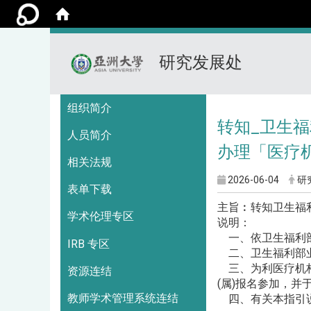
研究发展处
:::
组织简介
转知_卫生
人员简介
办理「医疗
相关法规
2026-06-04
研
表单下载
主旨︰转知卫生福
学术伦理专区
说明：
一、依卫生福利部11
IRB 专区
二、卫生福利部业已
三、为利医疗机构
资源连结
(属)报名参加，并于115
教师学术管理系统连结
四、有关本指引说明