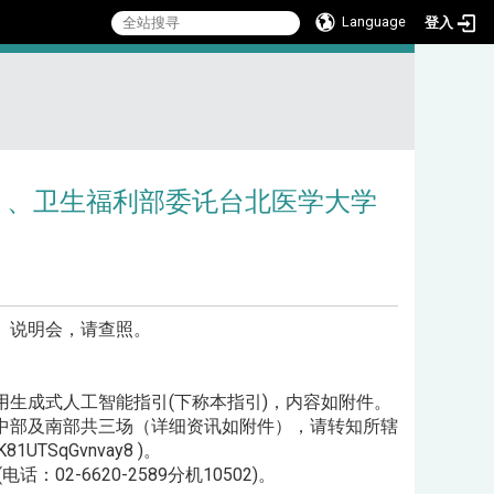
Language
登入
:::
」、卫生福利部委讬台北医学大学
」说明会，请查照。
应用生成式人工智能指引(下称本指引)，内容如附件。
中部及南部共三场（详细资讯如附件），请转知所辖
1UTSqGvnvay8 )。
-6620-2589分机10502)。