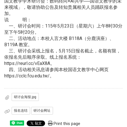
国文教学学术研讨会：数码转向×AI共学──国语文教学的未
来视域」，敬请协助公告及转知贵属相关人员踊跃报名参
加。
说 明：
一、研讨会时间：115年5月23日（星期六）上午8时30分
至下午5时20分。
二、活动地点：本校人言大楼 B118A（分鹿演座）、
B119A 教室。
三、研讨会采线上报名，5月15日报名截止，名额有限，
依报名先后顺序录取。线上报名系统：
https://reurl.cc/vEaX8A。
四、活动相关讯息请参阅本校国语文教学中心网页
https://cclc.fcu.edu.tw/。
研讨会海报.jpg
报名连结
研讨会网址
Print this page
Share