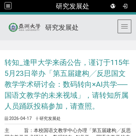
研究发展处
研究发展处
Toggl
:::
转知_逢甲大学来函公告，谨订于115年
5月23日举办「第五届建构╱反思国文
教学学术研讨会：数码转向×AI共学──
国语文教学的未来视域」，请转知所属
人员踊跃投稿参加，请查照。
2026-04-17
研究发展处
主 旨：本校国语文教学中心办理「第五届建构╱反思