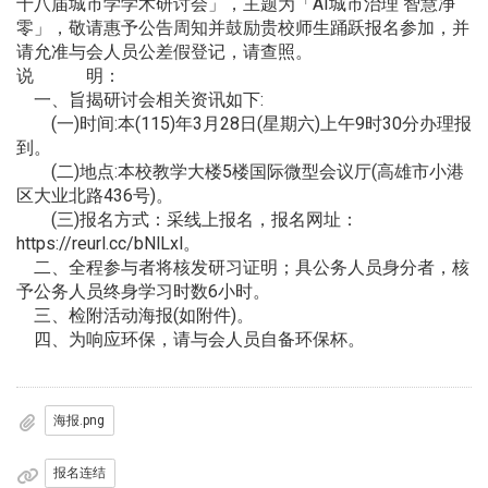
十八届城市学学术研讨会」，主题为「AI城市治理 智慧净
零」，敬请惠予公告周知并鼓励贵校师生踊跃报名参加，并
请允准与会人员公差假登记，请查照。
说 明：
一、旨揭研讨会相关资讯如下:
(一)时间:本(115)年3月28日(星期六)上午9时30分办理报
到。
(二)地点:本校教学大楼5楼国际微型会议厅(高雄市小港
区大业北路436号)。
(三)报名方式：采线上报名，报名网址：
https://reurl.cc/bNlLxl。
二、全程参与者将核发研习证明；具公务人员身分者，核
予公务人员终身学习时数6小时。
三、检附活动海报(如附件)。
四、为响应环保，请与会人员自备环保杯。
海报.png
报名连结