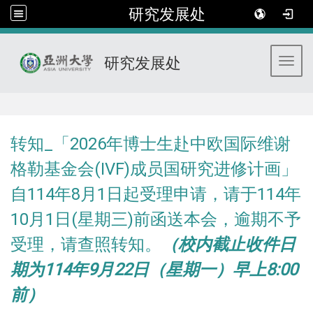
研究发展处
研究发展处
Toggl
:::
转知_「2026年博士生赴中欧国际维谢
格勒基金会(IVF)成员国研究进修计画」
自114年8月1日起受理申请，请于114年
10月1日(星期三)前函送本会，逾期不予
受理，请查照转知。
（校内截止收件日
期为114年9月22日（星期一）早上8:00
前）