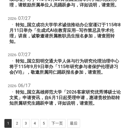
理，请鼓励所属单位人员踊跃参与，详如说明，请查照。
07/27
2026-
转知_国立成功大学学术诚信推动办公室谨订于115年8
月11日举办「生成式AI在教育应用─写作禁忌及学术伦
理」讲座，诚挚邀请所属教职员生报名参加，请查照转
知。
07/27
2026-
转知_国立阳明交通大学人体与行为研究伦理治理中心
将于115年9月9日举办「115年研究参与者保护伦理讲习
会(VII)」，敬邀所属同仁踊跃报名参加，请查照。
06/17
2026-
转知_国立高雄师范大学「2026客家研究优秀博硕士论
文奖」申请资讯，自6月1日起受理申请，惠请贵校协助转
知所属研究生踊跃申请，详如说明，请查照。
1
2
3
4
5
下一页
最后