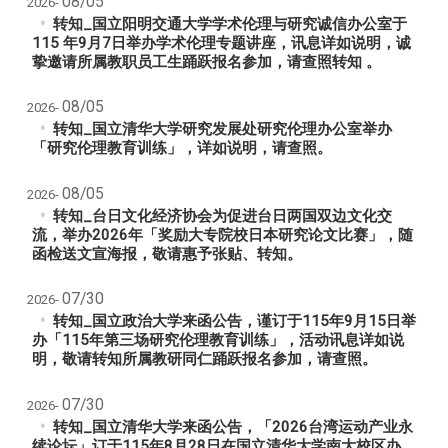
08/05
2026-
转知_国立阳明交通大学学术伦理与研究诚信办公室于
115 年9月7日举办学术伦理专题讲座，讯息详如说明，诚
挚邀请所属教职员工生踊跃报名参加，请查照转知 。
08/05
2026-
转知_国立清华大学研究发展处研究伦理办公室举办
「研究伦理教育训练」，详如说明，请查照。
08/05
2026-
转知_台日文化经济协会为促进台日两国双边文化交
流，举办2026年「奖励大专院校日本研究论文比赛」，随
函检送文宣海报，敬请惠予张贴、转知。
07/30
2026-
转知_国立政治大学来函公告，谨订于115年9月15日举
办「115年第三场研究伦理教育训练」，活动讯息详如说
明，敬请转知所属教研同仁踊跃报名参加，请查照。
07/30
2026-
转知_国立清华大学来函公告，「2026台湾运动产业永
续论坛」订于115年8月28日在国立清华大学南大校区办