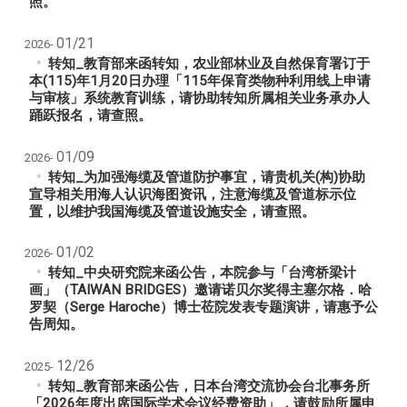
照。
01/21
2026-
转知_教育部来函转知，农业部林业及自然保育署订于
本(115)年1月20日办理「115年保育类物种利用线上申请
与审核」系统教育训练，请协助转知所属相关业务承办人
踊跃报名，请查照。
01/09
2026-
转知_为加强海缆及管道防护事宜，请贵机关(构)协助
宣导相关用海人认识海图资讯，注意海缆及管道标示位
置，以维护我国海缆及管道设施安全，请查照。
01/02
2026-
转知_中央研究院来函公告，本院参与「台湾桥梁计
画」（TAIWAN BRIDGES）邀请诺贝尔奖得主塞尔格．哈
罗契（Serge Haroche）博士莅院发表专题演讲，请惠予公
告周知。
12/26
2025-
转知_教育部来函公告，日本台湾交流协会台北事务所
「2026年度出席国际学术会议经费资助」，请鼓励所属申