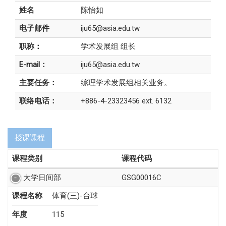
姓名
陈怡如
电子邮件
iju65@asia.edu.tw
职称：
学术发展组 组长
E-mail：
iju65@asia.edu.tw
主要任务：
综理学术发展组相关业务。
联络电话：
+886-4-23323456 ext. 6132
授课课程
课程类别
课程代码
大学日间部
GSG00016C
课程名称
体育(三)-台球
年度
115