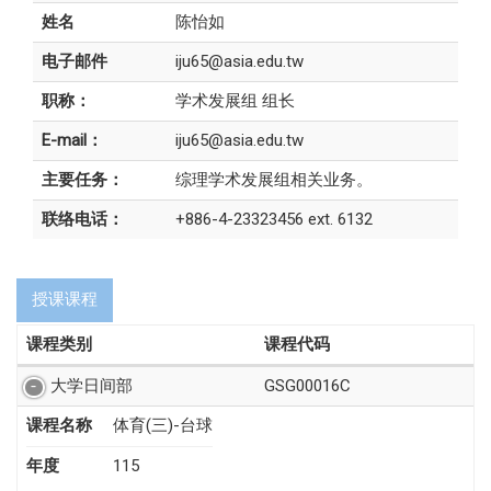
姓名
陈怡如
电子邮件
iju65@asia.edu.tw
职称：
学术发展组 组长
E-mail：
iju65@asia.edu.tw
主要任务：
综理学术发展组相关业务。
联络电话：
+886-4-23323456 ext. 6132
授课课程
课程类别
课程代码
大学日间部
GSG00016C
课程名称
体育(三)-台球
年度
115