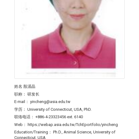
姓名
殷湄晶
职称：
研发长
E-mail：
yincheng@asia.edu.tw
学历：
University of Connecticut, USA, PhD.
联络电话：
+886-4-23323456 ext. 6140
Web：
https://webap.asia.edu.tw/TchEportfolio/yincheng
Education/Training：
Ph.D., Animal Science, University of
Connecticut, USA