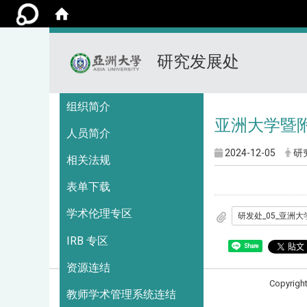
研究发展处
:::
组织简介
亚洲大学暨
人员简介
2024-12-05
研
相关法规
表单下载
学术伦理专区
IRB 专区
Share
资源连结
Copyrigh
教师学术管理系统连结
造访人次 : 3714525