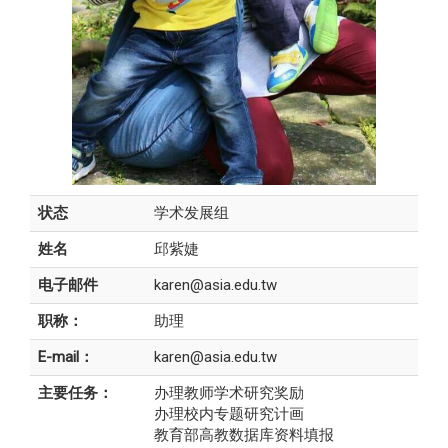
状态
学术发展组
姓名
邱紫婕
电子邮件
karen@asia.edu.tw
职称：
助理
E-mail：
karen@asia.edu.tw
主要任务：
办理教师学术研究奖励
办理校内专题研究计画
教育部高教数据库资料填报