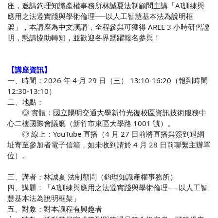
座，邀請鈞理知識產權事務所林誠夏法制顧問主講「AI訓練與
應用之法遵實踐與學術倫理──以人工智慧基本法為說明框
架」，本講座為中文演講，全程參與可獲得 AREE 3 小時研習證
明，懇請協助轉知，並歡迎各界踴躍報名參與！
【講座資訊】
一、時間：2026 年 4 月 29 日（三） 13:10-16:20（報到時間
12:30-13:10）
二、地點：
◎ 實體：國立陽明交通大學新竹光復校區資訊技術服務中
心二樓國際會議廳（新竹市東區大學路 1001 號）。
◎ 線上：YouTube 直播（4 月 27 日前將直播與簽到退網
址寄至參加者電子信箱，如未收到請於 4 月 28 日前聯繫主辦單
位）。
三、講者：林誠夏 法制顧問（鈞理知識產權事務所）
四、講題：「AI訓練與應用之法遵實踐與學術倫理──以人工智
慧基本法為說明框架」
五、對象：對本議程有興趣者