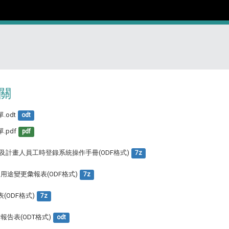
關
odt
odt
pdf
pdf
及計畫人員工時登錄系統操作手冊(ODF格式)
7z
用途變更彙報表(ODF格式)
7z
ODF格式)
7z
告表(ODT格式)
odt