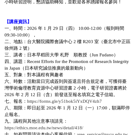
小時研習證明，懇請協助轉知，並歡迎各界踴躍報名參與！
【講座資訊】
（
一、時間：2026 年 1 月 29 日（四）
10:00-12:00
報到時間
09:30-10:00），
二、地點：台大醫院國際會議中心 2 樓 R203 室（臺北市中正區
徐州路 2 號）
三、講者：日本早稻田大學 札野 順教授（Jun Fudano）
四、講題：Recent Efforts for the Promotion of Research Integrity
in Japan（日本研究誠信推廣的最新動向）
五、對象：對本議程有興趣者
六、時數：活動當日完成簽到與簽退且符合規定者，可獲得臺
灣學術倫理教育資源中心研習證書 2 小時，電子研習證書將於
2026 年 2 月 12 日（含）前發送至報名填寫之電子信箱。
七、報名：
https://forms.gle/y51bok5iYxDQV4zh7
八、期限：即日起至 2026 年 1 月 12 日（一）17:00，額滿即停
止報名。
九、議程與其他注意事項請見：
https://ethics.moe.edu.tw/news/detail/418/
十、如有問題請洽本中心客服信箱：
aree_service@nycu.edu.tw