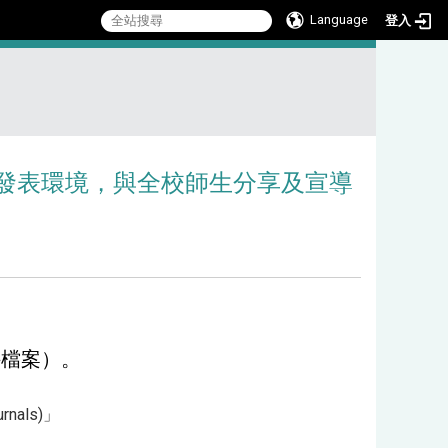
Language
登入
:::
發表環境，與全校師生分享及宣導
件檔案）。
rnals)」