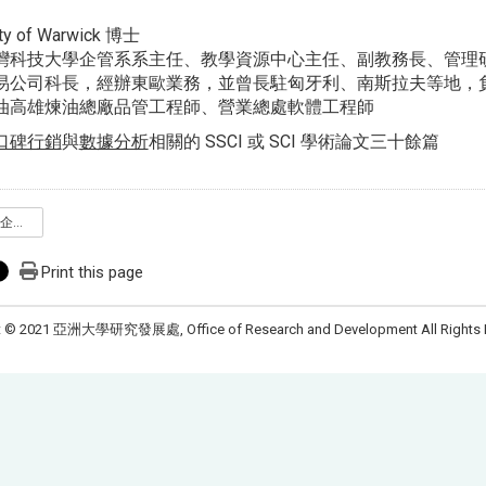
ty of Warwick 博士
灣科技大學企管系系主任、教學資源中心主任、副教務長、管理
易公司科長，經辦東歐業務，並曾長駐匈牙利、南斯拉夫等地，
油高雄煉油總廠品管工程師、營業總處軟體工程師
口碑行銷
與
數據分析
相關的 SSCI 或 SCI 學術論文三十餘篇
掠奪性期刊_台科大企管系林孟彥教授202206.pdf
Print this page
t © 2021 亞洲大學研究發展處, Office of Research and Development All Rights 