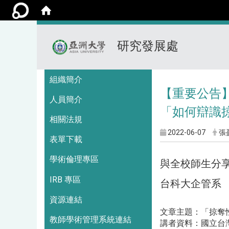
研究發展處
:::
組織簡介
【重要公告
人員簡介
「如何辯識
相關法規
2022-06-07
張
表單下載
學術倫理專區
與全校師生分
IRB 專區
台科大企管系 
資源連結
文章主題：「掠奪性期刊的威脅
教師學術管理系統連結
講者資料：國立台