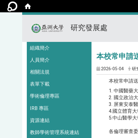
研究發展處
:::
組織簡介
本校常申請
人員簡介
2026-05-04
研
相關法規
本校常申請
表單下載
1. 中國醫
學術倫理專區
2. 國立政
3. 屏東安
IRB 專區
4.國立體育大
5.中山醫學大
資源連結
各倫理審查
教師學術管理系統連結