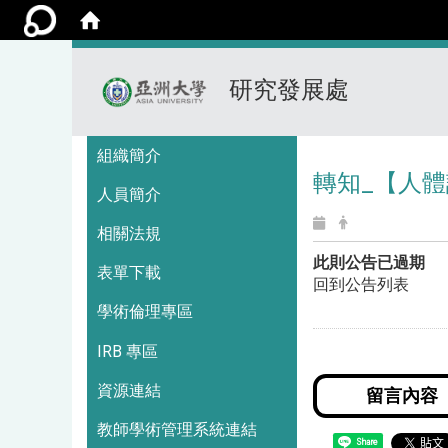
研究發展處
:::
組織簡介
轉知_【人體
人員簡介
相關法規
此則公告已過期
表單下載
回到公告列表
學術倫理專區
IRB 專區
資源連結
教師學術管理系統連結
Share