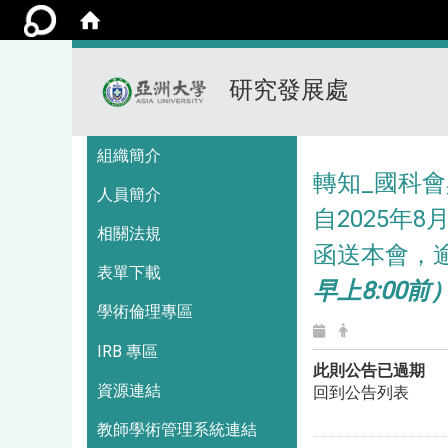
研究發展處
:::
組織簡介
轉知_國科會
人員簡介
自2025年
相關法規
函送本會，
表單下載
早上8:00前
學術倫理專區
IRB 專區
此則公告已過期
資源連結
回到公告列表
教師學術管理系統連結