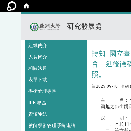
研究發展處
:::
組織簡介
轉知_國立
人員簡介
會」延後徵稿
相關法規
照。
表單下載
2025-09-10
研
學術倫理專區
主 旨：本校
IRB 專區
興趣之師生踴
資源連結
說 明：
一、本校114
教師學術管理系統連結
二、論文截稿