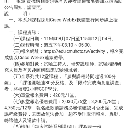
II」，敬邀 貴機構相關領域有興趣者踴躍報名參加並請協助
公告周知，請查照。
說 明：
一、本系列課程採用Cisco WebEx軟體進行同步線上授
課。
二、課程資訊：
(一)課程日期：115年08月07日至115年12月04日。
(二)課程時間：週五下午03:10 ~ 05:00。
(三)報名網址：https://edu.cmuhctc.tw/activity，報名完
成後以Cisco WeEex連線教學。
(四)參加對象：試驗主持人、研究護理師、試驗相關研
究人員及有興趣瞭解臨床試驗領域者。
(五)全系列共12堂課程，「參與課程時間超過100分
鐘」、「課後測驗達80分及格」及「限時完成滿意度調查」
者，將核發2小時GCP學分。
(六)單堂報名費用：420元/1堂。
(七)多堂報名優惠費用：2,030元/5堂；3,200元/8堂；
4,750元/12堂，報名繳款前請務必審慎確認可否出席。完成
課程繳費後，若因故無法參加，恕不受理取消報名、異動、
轉讓他人及退款申請。
(八)檢附「臨床試驗系列課程II」課程表一份。