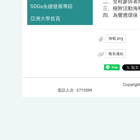
二、全程參與者將
SDGs永續發展專區
三、檢附活動海報
四、為響應環保，
亞洲大學首頁
海報.png
報名連結
Share
Copyrigh
造訪人次 : 3715599