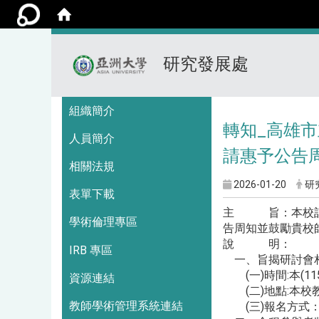
研究發展處
:::
組織簡介
轉知_高雄市
人員簡介
請惠予公告
相關法規
2026-01-20
研
表單下載
主 旨：本校訂於
學術倫理專區
告周知並鼓勵貴校
說 明：
IRB 專區
一、旨揭研討會相
(一)時間:本(11
資源連結
(二)地點:本校教
教師學術管理系統連結
(三)報名方式：採線上報